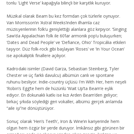
tonlu ‘Light Verse’ kapağıyla bilinçli bir karşıtlık kuruyor.
Müzikal olarak Beam bu kez formdan çok türlerle oynuyor.
Van Morrisson’ın ‘Astral Weeks’inden ilhamla caz
müzisyenlerinin folk’u genişlettiği alanlara göz kırpıyor. ‘Singing
Saw’da Appalachian folk ile 60’lar armonik pop’u buluşurken;
‘Dates and Dead People’ ve ‘Defiance, Ohio’ Tropicália etkileri
taşıyor. Düz folk-rock gibi başlayan ‘Roses’ ve ‘In Your Ocean’
ise apokaliptik finallere açılıyor.
Kadrodaki isimler (David Garza, Sebastian Steinberg, Tyler
Chester ve üç farklı davulcu) albümün canlı ve spontane
ruhunu besliyor. Indie-country üçlüsü I'm With Her, hem neşeli
‘Robin’s Egg’te hem de hüzünlü ‘Wait Up’ta Beam’e eşlik
ediyor. En dokunaklı katkı ise kızı Arden Beam’den geliyor;
birkaç şrkıda söylediği geri vokaller, albümü gerçek anlamda
“aile işi”ne dönüştürüyor.
Sonuç olarak ‘Hen’s Teeth', Iron & Wine’ın kariyerinde hem
olgun hem özgür bir yerde duruyor. İmkânsız gibi görünen bir