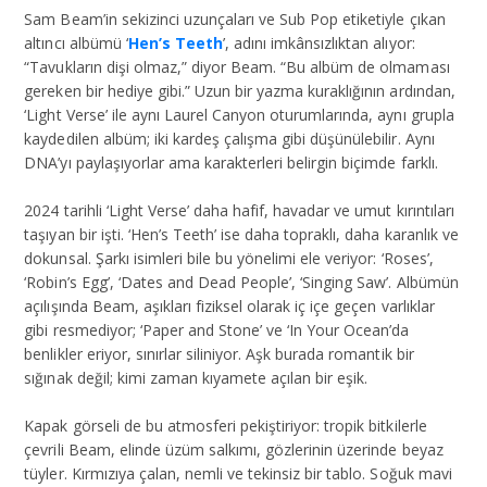
Sam Beam’in sekizinci uzunçaları ve Sub Pop etiketiyle çıkan
altıncı albümü ‘
Hen’s Teeth
’, adını imkânsızlıktan alıyor:
“Tavukların dişi olmaz,” diyor Beam. “Bu albüm de olmaması
gereken bir hediye gibi.” Uzun bir yazma kuraklığının ardından,
‘Light Verse’ ile aynı Laurel Canyon oturumlarında, aynı grupla
kaydedilen albüm; iki kardeş çalışma gibi düşünülebilir. Aynı
DNA’yı paylaşıyorlar ama karakterleri belirgin biçimde farklı.
2024 tarihli ‘Light Verse’ daha hafif, havadar ve umut kırıntıları
taşıyan bir işti. ‘Hen’s Teeth’ ise daha topraklı, daha karanlık ve
dokunsal. Şarkı isimleri bile bu yönelimi ele veriyor: ‘Roses’,
‘Robin’s Egg’, ‘Dates and Dead People’, ‘Singing Saw’. Albümün
açılışında Beam, aşıkları fiziksel olarak iç içe geçen varlıklar
gibi resmediyor; ‘Paper and Stone’ ve ‘In Your Ocean’da
benlikler eriyor, sınırlar siliniyor. Aşk burada romantik bir
sığınak değil; kimi zaman kıyamete açılan bir eşik.
Kapak görseli de bu atmosferi pekiştiriyor: tropik bitkilerle
çevrili Beam, elinde üzüm salkımı, gözlerinin üzerinde beyaz
tüyler. Kırmızıya çalan, nemli ve tekinsiz bir tablo. Soğuk mavi