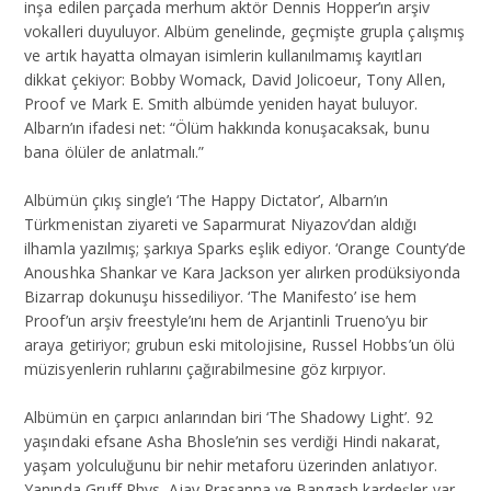
inşa edilen parçada merhum aktör Dennis Hopper’ın arşiv
vokalleri duyuluyor. Albüm genelinde, geçmişte grupla çalışmış
ve artık hayatta olmayan isimlerin kullanılmamış kayıtları
dikkat çekiyor: Bobby Womack, David Jolicoeur, Tony Allen,
Proof ve Mark E. Smith albümde yeniden hayat buluyor.
Albarn’ın ifadesi net: “Ölüm hakkında konuşacaksak, bunu
bana ölüler de anlatmalı.”
Albümün çıkış single’ı ‘The Happy Dictator’, Albarn’ın
Türkmenistan ziyareti ve Saparmurat Niyazov’dan aldığı
ilhamla yazılmış; şarkıya Sparks eşlik ediyor. ‘Orange County’de
Anoushka Shankar ve Kara Jackson yer alırken prodüksiyonda
Bizarrap dokunuşu hissediliyor. ‘The Manifesto’ ise hem
Proof’un arşiv freestyle’ını hem de Arjantinli Trueno’yu bir
araya getiriyor; grubun eski mitolojisine, Russel Hobbs’un ölü
müzisyenlerin ruhlarını çağırabilmesine göz kırpıyor.
Albümün en çarpıcı anlarından biri ‘The Shadowy Light’. 92
yaşındaki efsane Asha Bhosle’nin ses verdiği Hindi nakarat,
yaşam yolculuğunu bir nehir metaforu üzerinden anlatıyor.
Yanında Gruff Rhys, Ajay Prasanna ve Bangash kardeşler var.