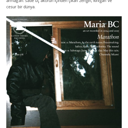
armağan: sade üç akorun içinden çıkan zengin, kırılgan ve
cesur bir dünya.