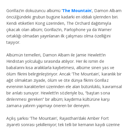
Gorillaz’ın dokuzuncu albümü ‘
The Mountain
’, Damon Albarn
öncülğündeki grubun bugüne kadarki en iddialı işlerinden biri.
Kendi etiketleri Kong üzerinden, The Orchard dağıtımıyla
çıkacak olan albüm; Gorillaz’ın, Parlophone ya da Warner
ortaklığı olmadan yayınlanan ilk çalışması olma özelliğini
taşıyor.
Albümün temelleri, Damon Albarn ile Jamie Hewlett’in
Hindistan yolculuğu sırasında atılıyor. Her iki ismin de
babalarını kısa aralıklarla kaybetmesi, albüme sinen yas ve
ölüm fikrini belirginleştiriyor. Ancak ‘The Mountain’, karanlık bir
ağıt olmaktan ziyade, ölüm ve öte dünya fikrini Gorillaz
evreninin karakterleri üzerinden ele alan bütünlüklü, kavramsal
bir anlatı sunuyor. Hewlett’in sözleriyle bu, “baştan sona
dinlenmesi gereken” bir albüm; kaydırma kültürüne karşı
zamana yatırım yapmayı öneren bir deneyim.
Açılış şarkısı ‘The Mountain’, Rajasthan’daki Amber Fort
ziyareti sonrası şekilleniyor; tek telli bir kemanın kaydı üzerine