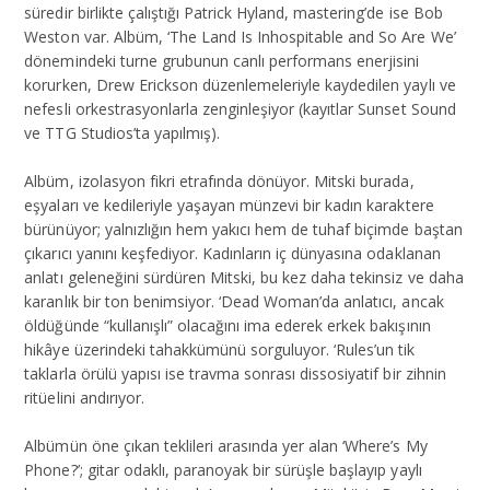
süredir birlikte çalıştığı Patrick Hyland, mastering’de ise Bob
Weston var. Albüm, ‘The Land Is Inhospitable and So Are We’
dönemindeki turne grubunun canlı performans enerjisini
korurken, Drew Erickson düzenlemeleriyle kaydedilen yaylı ve
nefesli orkestrasyonlarla zenginleşiyor (kayıtlar Sunset Sound
ve TTG Studios’ta yapılmış).
Albüm, izolasyon fikri etrafında dönüyor. Mitski burada,
eşyaları ve kedileriyle yaşayan münzevi bir kadın karaktere
bürünüyor; yalnızlığın hem yakıcı hem de tuhaf biçimde baştan
çıkarıcı yanını keşfediyor. Kadınların iç dünyasına odaklanan
anlatı geleneğini sürdüren Mitski, bu kez daha tekinsiz ve daha
karanlık bir ton benimsiyor. ‘Dead Woman’da anlatıcı, ancak
öldüğünde “kullanışlı” olacağını ima ederek erkek bakışının
hikâye üzerindeki tahakkümünü sorguluyor. ‘Rules’un tik
taklarla örülü yapısı ise travma sonrası dissosiyatif bir zihnin
ritüelini andırıyor.
Albümün öne çıkan teklileri arasında yer alan ‘Where’s My
Phone?’; gitar odaklı, paranoyak bir sürüşle başlayıp yaylı