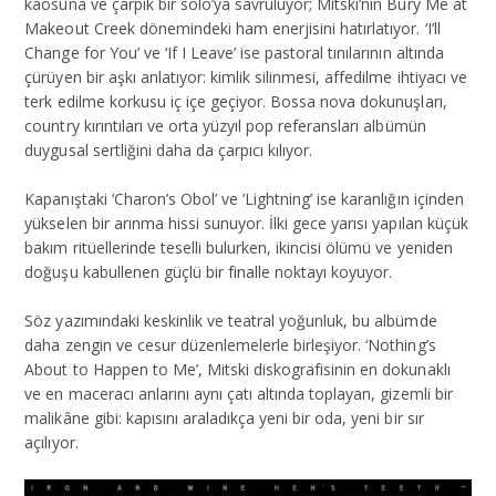
kaosuna ve çarpık bir solo’ya savruluyor; Mitski’nin Bury Me at
Makeout Creek dönemindeki ham enerjisini hatırlatıyor. ‘I’ll
Change for You’ ve ‘If I Leave’ ise pastoral tınılarının altında
çürüyen bir aşkı anlatıyor: kimlik silinmesi, affedilme ihtiyacı ve
terk edilme korkusu iç içe geçiyor. Bossa nova dokunuşları,
country kırıntıları ve orta yüzyıl pop referansları albümün
duygusal sertliğini daha da çarpıcı kılıyor.
Kapanıştaki ‘Charon’s Obol’ ve ‘Lightning’ ise karanlığın içinden
yükselen bir arınma hissi sunuyor. İlki gece yarısı yapılan küçük
bakım ritüellerinde teselli bulurken, ikincisi ölümü ve yeniden
doğuşu kabullenen güçlü bir finalle noktayı koyuyor.
Söz yazımındaki keskinlik ve teatral yoğunluk, bu albümde
daha zengin ve cesur düzenlemelerle birleşiyor. ‘Nothing’s
About to Happen to Me’, Mitski diskografisinin en dokunaklı
ve en maceracı anlarını aynı çatı altında toplayan, gizemli bir
malikâne gibi: kapısını araladıkça yeni bir oda, yeni bir sır
açılıyor.